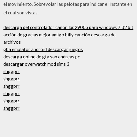
el movimiento. Sobrevolar las pelotas para indicar el instante en
el cual son vistas.
descarga del controlador canon lbp2900b para windows 7 32 bit
acción de gracias mejor amigo billy canción descarga de
archivos
gba emulator android descargar juegos
descarga online de gta san andreas pc
descargar overwatch mod sims 3
shggprr
shggprr
shggprr
shggprr
shggprr
shggprr