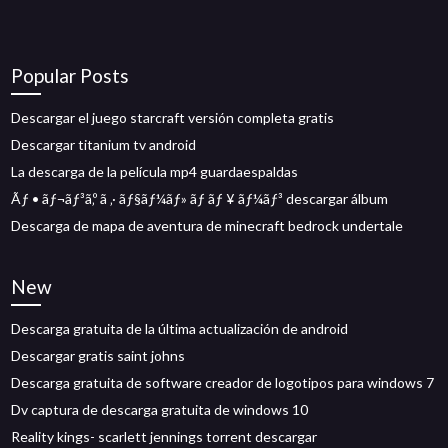
Popular Posts
Descargar el juego starcraft versión completa gratis
Descargar titanium tv android
La descarga de la película mp4 guardaespaldas
Ãƒ • ãƒ¬ãƒ³ã‚º ã ‚· ãƒ§ãƒ¼ãƒ» ãƒ ãƒ ¥ ãƒ¼ãƒ³ descargar álbum
Descarga de mapa de aventura de minecraft bedrock undertale
New
Descarga gratuita de la última actualización de android
Descargar gratis saint johns
Descarga gratuita de software creador de logotipos para windows 7
Dv captura de descarga gratuita de windows 10
Reality kings- scarlett jennings torrent descargar