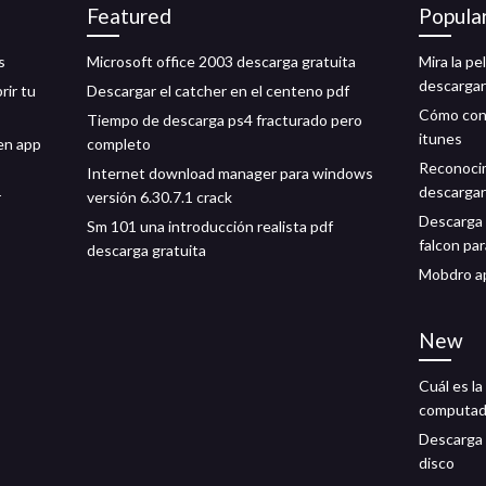
Featured
Popula
s
Microsoft office 2003 descarga gratuita
Mira la pe
descargar
rir tu
Descargar el catcher en el centeno pdf
Cómo conv
Tiempo de descarga ps4 fracturado pero
itunes
en app
completo
Reconocim
Internet download manager para windows
descargar
r
versión 6.30.7.1 crack
Descarga g
Sm 101 una introducción realista pdf
falcon par
descarga gratuita
Mobdro ap
New
Cuál es la
computad
Descarga 
disco