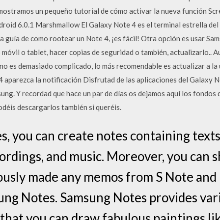
mostramos un pequeño tutorial de cómo activar la nueva función Sc
oid 6.0.1 Marshmallow El Galaxy Note 4 es el terminal estrella del f
ta guía de como rootear un Note 4, ¡es fácil! Otra opción es usar Sam
móvil o tablet, hacer copias de seguridad o también, actualizarlo.. 
no es demasiado complicado, lo más recomendable es actualizar a la
aparezca la notificación Disfrutad de las aplicaciones del Galaxy 
g. Y recordad que hace un par de días os dejamos aquí los fondos d
déis descargarlos también si queréis.
 you can create notes containing texts
cordings, and music. Moreover, you can 
viously made any memos from S Note and
ung Notes. Samsung Notes provides var
 that you can draw fabulous paintings li