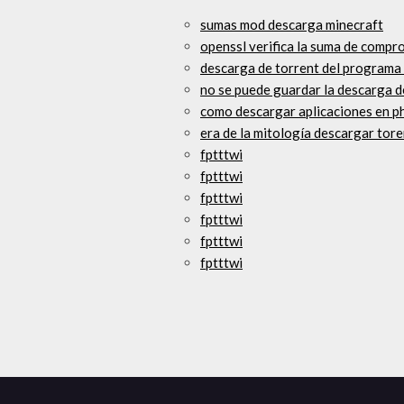
sumas mod descarga minecraft
openssl verifica la suma de compr
descarga de torrent del programa d
no se puede guardar la descarga de
como descargar aplicaciones en 
era de la mitología descargar tore
fptttwi
fptttwi
fptttwi
fptttwi
fptttwi
fptttwi