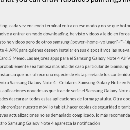
ng. cada vez enciendo terminal entra en ese modo y no se que botone
uelve a entrar en modo downloading. he visto videos y leido en foros
isto he videos pero de otros samsung.( power+home+volumen”+””-“.)
ote 4. APK para quienes deseen instalar en sus dispositivos las nue
 Card, S Memo, Las mejores apps para el Samsung Galaxy Note 4 Air
 probablemente sea famosa más allá del caso particular del Samsung 
nstancia que nos ofrece una especie de vista previa de los contenido
cuentra Samsung Galaxy Note 4 - Celulares Samsung Galaxy Note en 
s aplicaciones novedosas que trae de serie el Samsung Galaxy Note 4
es descargar todas estas aplicaciones de forma gratuita. Otra opci
sincronizar nuestro móvil o tablet, hacer copias de seguridad o tamb
uevas actualizaciones no es demasiado complicado, lo más recomendabl
stro Samsung Galaxy Note 4 aparezca la notificación