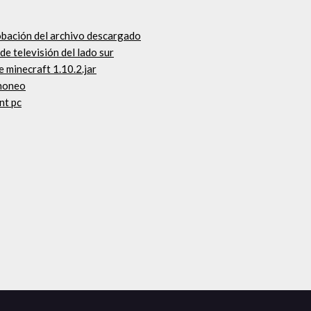
obación del archivo descargado
e televisión del lado sur
 minecraft 1.10.2.jar
phoneo
nt pc