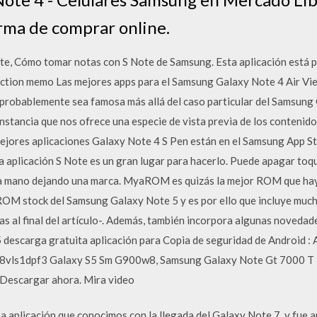
rma de comprar online.
te, Cómo tomar notas con S Note de Samsung. Esta aplicación está 
o Action memo Las mejores apps para el Samsung Galaxy Note 4 Air 
 probablemente sea famosa más allá del caso particular del Samsung 
nstancia que nos ofrece una especie de vista previa de los contenido
mejores aplicaciones Galaxy Note 4 S Pen están en el Samsung App Sto
a aplicación S Note es un gran lugar para hacerlo. Puede apagar toq
o la mano dejando una marca. MyaROM es quizás la mejor ROM que ha
ROM stock del Samsung Galaxy Note 5 y es por ello que incluye muc
las al final del artículo-. Además, también incorpora algunas noveda
 descarga gratuita aplicación para Copia de seguridad de Android
8vls1dpf3 Galaxy S5 Sm G900w8, Samsung Galaxy Note Gt 7000 T
Descargar ahora. Mira video
plicación que conocimos con la llegada del Galaxy Note 7, y fue a