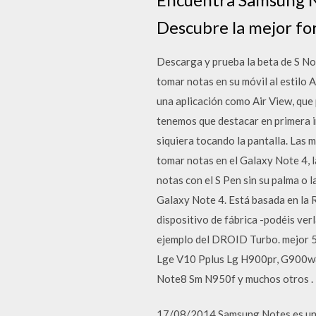
Descubre la mejor fo
Descarga y prueba la beta de S No
tomar notas en su móvil al estil
una aplicación como Air View, que
tenemos que destacar en primera i
siquiera tocando la pantalla. Las 
tomar notas en el Galaxy Note 4, l
notas con el S Pen sin su palma 
Galaxy Note 4. Está basada en la 
dispositivo de fábrica -podéis ver
ejemplo del DROID Turbo. mejor 5
Lge V10 Pplus Lg H900pr, G900w
Note8 Sm N950f y muchos otros . 
17/08/2014 Samsung Notes es una a