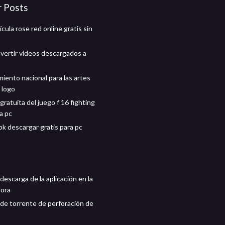
r Posts
lícula rose red online gratis sin
ertir videos descargados a
iento nacional para las artes
 logo
ratuita del juego f 16 fighting
a pc
k descargar gratis para pc
 descarga de la aplicación en la
ora
de torrente de perforación de