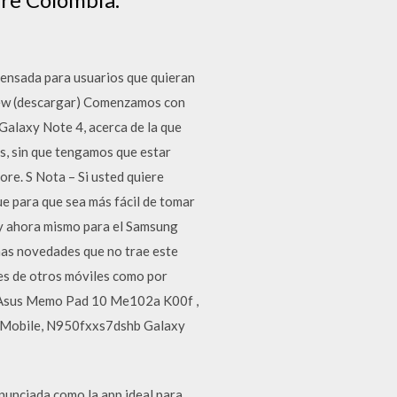
pensada para usuarios que quieran
View (descargar) Comenzamos con
Galaxy Note 4, acerca de la que
s, sin que tengamos que estar
re. S Nota – Si usted quiere
ue para que sea más fácil de tomar
y ahora mismo para el Samsung
has novedades que no trae este
des de otros móviles como por
 : Asus Memo Pad 10 Me102a K00f ,
 Mobile, N950fxxs7dshb Galaxy
nunciada como la app ideal para