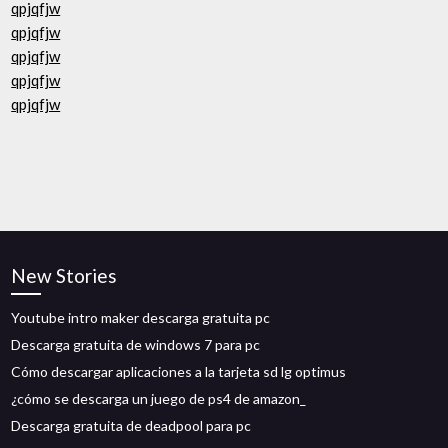
qpjqfjw
qpjqfjw
qpjqfjw
qpjqfjw
qpjqfjw
New Stories
Youtube intro maker descarga gratuita pc
Descarga gratuita de windows 7 para pc
Cómo descargar aplicaciones a la tarjeta sd lg optimus
¿cómo se descarga un juego de ps4 de amazon_
Descarga gratuita de deadpool para pc