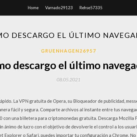
Home
Varnado29123
Rehse57335
MO DESCARGO EL ÚLTIMO NAVEGA
GRUENHAGEN26957
mo descargo el último navega
08.05.2021
ápido. La VPN gratuita de Opera, su Bloqueador de publicidad, mes
nera fácil y segura. Comparte archivos al instante entre tus navega
.0 con una billetera para criptomonedas gratuita. Descarga Mozilla F
n ánimo de lucro con el objetivo de devolverle el control a los usuar
t Explorer o Safari, puedes importar tu configuración a Chrome. No