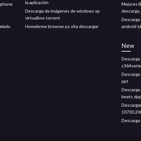
la aplicación
 iphone
Mejores l
Descarga de imágenes de windows xp
descarga 
virtualbox torrent
Descarga d
delado
Homebrew browser ps vita descargar
android tác
New
Descarga 
c364serie
Descarga g
ppt
Descarga 
beats zip
Descargar
10730.20
Descarga 