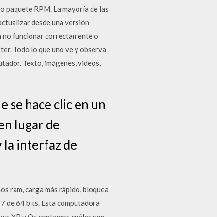
mo paquete RPM. La mayoría de las
actualizar desde una versión
ía no funcionar correctamente o
er. Todo lo que uno ve y observa
utador. Texto, imágenes, videos,
 se hace clic en un
en lugar de
 la interfaz de
os ram, carga más rápido, bloquea
/7 de 64 bits. Esta computadora
dows XP y Os contamos cuáles son