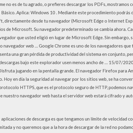
me no es de tu agrado, o prefieres descargar los PDFs, mostramos c
: Básico. Aplica: Windows 10 . Mediante este procedimiento podrás 
t, directamente desde tu navegador (Microsoft Edge o Internet Expl
ios de Microsoft. Su navegador predeterminado se cambia ahora. Cad
vegador que usted eligió en lugar de Microsoft Edge. Sin embargo, si 
ltimo navegador web … Google Chrome es uno de los navegadores que 
senta una gran pérdida de productividad del sistema en conjunto, pe
as descargas bajo este explorador usen menos ancho de … 15/07/20
sfruta jugando en la pentalla grande. El navegador Firefox para An
. Hoy en día la seguridad al navegar por los sitios web, se ha conver
l protocolo HTTPS, que es el protocolo seguro de HTTP, podemos na
de nuestro navegador web hasta el servidor web estará cifrado y auten
ar aplicaciones de descarga es que tengamos un límite de velocidad c
limitada y no queremos que a la hora de descargar de la red no poda