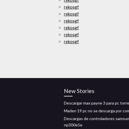
rekosgf
rekosgf
rekosgf
rekosgf
rekosgf
rekosgf
rekosgf
New Stories
Descargar max payne 3 para pc torr
Maden 19 pc no se descarga por co
Descargas de controladores samsu
np300e5e