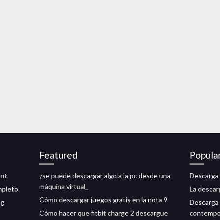
Featured
Popula
ent
¿se puede descargar algo a la pc desde una
Descarga g
máquina virtual_
mpleto
La descarg
Cómo descargar juegos gratis en la nota 9
ng
Descarga 
Cómo hacer que fitbit charge 2 descargue
contempor