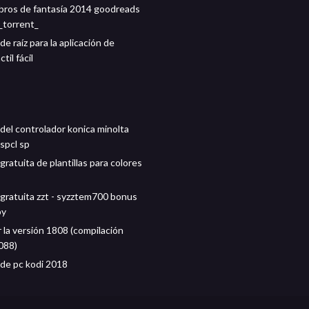
ibros de fantasía 2014 goodreads
_torrent_
e raíz para la aplicación de
til fácil
del controlador konica minolta
spcl sp
ratuita de plantillas para colores
gratuita zzt - syzztem700 bonus
py
 la versión 1808 (compilación
088)
de pc kodi 2018