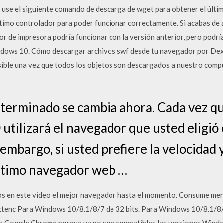
 use el siguiente comando de descarga de wget para obtener el últi
último controlador para poder funcionar correctamente. Si acabas de 
or de impresora podría funcionar con la versión anterior, pero podr
dows 10. Cómo descargar archivos swf desde tu navegador por Dext
isible una vez que todos los objetos son descargados a nuestro comp
erminado se cambia ahora. Cada vez que
utilizará el navegador que usted eligió 
embargo, si usted prefiere la velocidad y
último navegador web …
s en este video el mejor navegador hasta el momento. Consume men
 extenc Para Windows 10/8.1/8/7 de 32 bits. Para Windows 10/8.1/8
s de Google Chrome porque ya no son compatibles las versiones Win