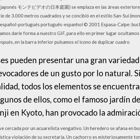
(en japonés モンテビデオの日本庭園) se emplaza en las áreas exteriores
e de 3.000 metros cuadrados y se concibió en el estilo San-Sui (mont
io español-portugués português-espanhol © 2001 Espasa-Calpe: bucle [
amos darle forma a nuestro GIF, para ello en primer lugar ocultamos 
pués, en la barra inferior pulsamos el icono de duplicar cuadro
ses pueden presentar una gran variedad d
evocadores de un gusto por lo natural. S
alidad, todos los elementos se encuentr
lgunos de ellos, como el famoso jardín de
nji en Kyoto, han provocado la admirac
e cercada por un acuarelista vengativo. Un heredero se afana en busc
tística violación de su secretaria. Un cachorro es misteriosamente t