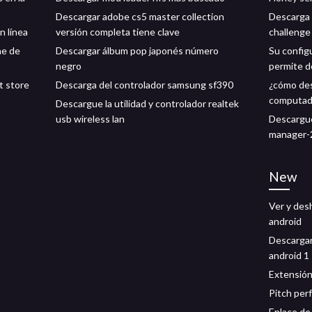
Descargar adobe cs5 master collection
Descarga e
n línea
versión completa tiene clave
challenge
ne de
Descargar álbum pop japonés número
Su config
negro
permite d
t store
Descarga del controlador samsung sf390
¿cómo des
computad
Descargue la utilidad y controlador realtek
usb wireless lan
Descargue
manager-2
New
Ver y desh
android
Descarga
android 1
Extensión
Pitch per
Enlace de