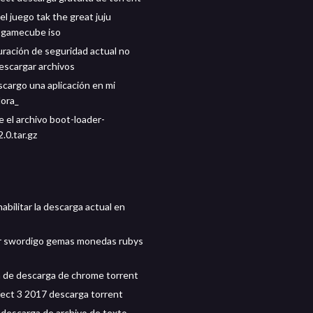
l juego tak the great juju
 gamecube iso
uración de seguridad actual no
escargar archivos
cargo una aplicación en mi
ora_
 el archivo boot-loader-
.0.tar.gz
abilitar la descarga actual en
r swordigo gemas monedas rubys
 de descarga de chrome torrent
fect 3 2017 descarga torrent
 descarga de archivo de texto