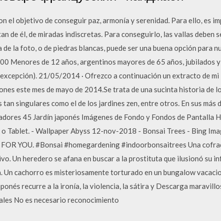
con el objetivo de conseguir paz, armonía y serenidad. Para ello, es i
utan de él, de miradas indiscretas. Para conseguirlo, las vallas deben
 de la foto, o de piedras blancas, puede ser una buena opción para 
$ 200 Menores de 12 años, argentinos mayores de 65 años, jubilados
excepción). 21/05/2014 · Ofrezco a continuación un extracto de mi li
ones este mes de mayo de 2014.Se trata de una sucinta historia de l
tan singulares como el de los jardines zen, entre otros. En sus más
readores 45 Jardín japonés Imágenes de Fondo y Fondos de Pantalla 
e, o Tablet. - Wallpaper Abyss 12-nov-2018 - Bonsai Trees - Bing
 YOU. #Bonsai #homegardening #indoorbonsaitrees Una cofradía
vo. Un heredero se afana en buscar a la prostituta que ilusionó su i
ria. Un cachorro es misteriosamente torturado en un bungalow vacaci
ponés recurre a la ironía, la violencia, la sátira y Descarga maravil
iales No es necesario reconocimiento