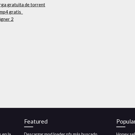
ga gratuita de torrent
 mp4 gratis_
igner 2
Featured
Popula
s en la
Descargar mod loader nfs más buscado
Honey sel