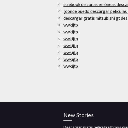
su ebook de zonas erróneas descar
¿dónde puedo descargar películas
descargar gratis mitsubishi gt des
wwkijtp
wwkijtp
wwkijtp
wwkijtp
wwkijtp
wwkijtp
wwkijtp
New Stories
Descargar gratis pelicula ultimos dia