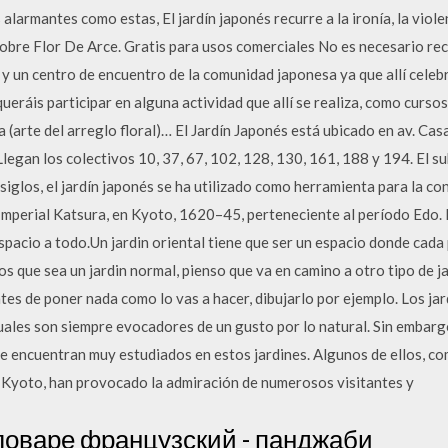
larmantes como estas, El jardín japonés recurre a la ironía, la viole
obre Flor De Arce. Gratis para usos comerciales No es necesario rec
 y un centro de encuentro de la comunidad japonesa ya que allí celebr
ueráis participar en alguna actividad que allí se realiza, como cursos
 (arte del arreglo floral)… El Jardín Japonés está ubicado en av. Cas
egan los colectivos 10, 37, 67, 102, 128, 130, 161, 188 y 194. El sub
 siglos, el jardín japonés se ha utilizado como herramienta para la con
a Imperial Katsura, en Kyoto, 1620–45, perteneciente al período Edo.
spacio a todo.Un jardin oriental tiene que ser un espacio donde cada
s que sea un jardin normal, pienso que va en camino a otro tipo de jar
tes de poner nada como lo vas a hacer, dibujarlo por ejemplo. Los j
cuales son siempre evocadores de un gusto por lo natural. Sin embargo
e encuentran muy estudiados en estos jardines. Algunos de ellos, co
 Kyoto, han provocado la admiración de numerosos visitantes y
словаре французский - панджаби