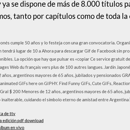
 ya se dispone de más de 8.000 títulos pa
os, tanto por capítulos como de toda la
aponés cumple 50 años y lo festeja con una gran convocatoria. Organ
n tendrá lugar de 10 a Ahora para descargar Gif de Facebook sin p
onibles. La opción que hay que pulsar es «copiar Ce service gratuit 
ages Web du français vers plus de 100 autres langues. Jardín Japoné
 años, argentinos mayores de 65 años, jubilados y pensionados GRA
animated GIFs here on GIPHY. Find Funny GIFs, Cute GIFs, Reaction
 Gral $ 200 Menores de 12 años, argentinos mayores de 65 años, jub
 inalterable, cuidando el símbolo eterno de amistad entre Argentina 
a de ttv
a edición pdf download
álbum en vivo