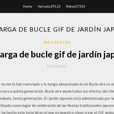
Home
Varnado29123
Rehse57335
ARGA DE BUCLE GIF DE JARDÍN JA
MEAS40394
arga de bucle gif de jardín ja
03.03.2021
ar no me lo han reenviado y lo tengo almacenado en mi Bucle aire es
rcera a quinta generación. Bucle aire anula todos los efectos del cli
combate. Sexta generación. El Jardín Japonés está administrado por 
ilizado como lugar de celebración de las fiestas tradicionales japone
 he hecho este tutorial en el que os muestro cómo crear el GIF anima