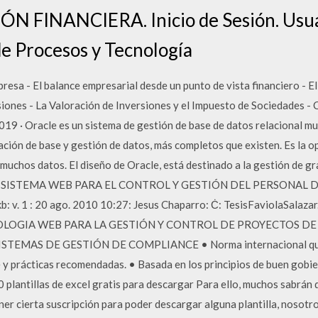
 FINANCIERA. Inicio de Sesión. Usua
e Procesos y Tecnología
resa - El balance empresarial desde un punto de vista financiero - El
iones - La Valoración de Inversiones y el Impuesto de Sociedades - Ca
19 · Oracle es un sistema de gestión de base de datos relacional mu
ación de base y gestión de datos, más completos que existen. Es la 
muchos datos. El diseño de Oracle, está destinado a la gestión de g
 SISTEMA WEB PARA EL CONTROL Y GESTIÓN DEL PERSONAL D
. 1 : 20 ago. 2010 10:27: Jesus Chaparro: Ċ: TesisFaviolaSalaza
LOGIA WEB PARA LA GESTIÓN Y CONTROL DE PROYECTOS DE 
TEMAS DE GESTIÓN DE COMPLIANCE • Norma internacional que p
 y prácticas recomendadas. • Basada en los principios de buen gobie
 plantillas de excel gratis para descargar Para ello, muchos sabrán qu
ener cierta suscripción para poder descargar alguna plantilla, nosotro