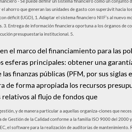
inanciero - Se puede definir un sistema financiero como un conjunto d
 el ahorro que generan las unidades de gasto con superávit hacia lo
con déficit (UGD), 1. Adaptar el sistema financiero NIIF’s al nuevo m
s. 3. Entrega de información financiera oportuna a los órganos de co
cución presupuestaria institucional. 5.
 en el marco del financiamiento para las pol
s esferas principales: obtener una garantí
las finanzas públicas (PFM, por sus siglas e
a de forma apropiada los recursos presupu
elativos al flujo de fondos que
estión, y de manera particular a aquellas organiza-ciones que necesi
a de Gestión de la Calidad conforme a la familia ISO 9000 del 2000
EC, el software para la realización de auditorías de mantenimient