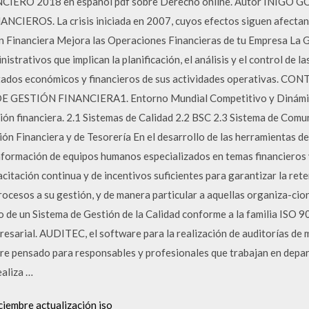
NCIERO 2018 en español pdf sobre Derecho online. Autor ÍÑIGO
IEROS. La crisis iniciada en 2007, cuyos efectos siguen afectand
Financiera Mejora las Operaciones Financieras de tu Empresa La G
strativos que implican la planificación, el análisis y el control de la
ultados económicos y financieros de sus actividades operativas.
GESTIÓN FINANCIERA1. Entorno Mundial Competitivo y Dinámic
tión financiera. 2.1 Sistemas de Calidad 2.2 BSC 2.3 Sistema de Com
tión Financiera y de Tesorería En el desarrollo de las herramientas d
nformación de equipos humanos especializados en temas financieros y
itación continua y de incentivos suficientes para garantizar la rete
ocesos a su gestión, y de manera particular a aquellas organiza-cion
 de un Sistema de Gestión de la Calidad conforme a la familia ISO 9
sarial. AUDITEC, el software para la realización de auditorías 
e pensado para responsables y profesionales que trabajan en depa
ealiza …
iembre actualización iso