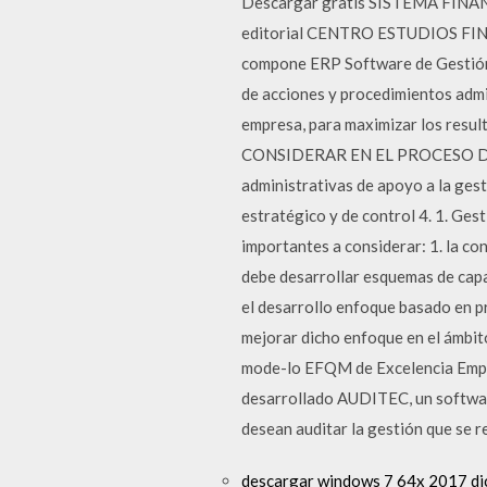
Descargar gratis SISTEMA FINA
editorial CENTRO ESTUDIOS FINANC
compone ERP Software de Gestión 
de acciones y procedimientos admini
empresa, para maximizar los res
CONSIDERAR EN EL PROCESO DE 
administrativas de apoyo a la ges
estratégico y de control 4. 1. Ges
importantes a considerar: 1. la co
debe desarrollar esquemas de capac
el desarrollo enfoque basado en pr
mejorar dicho enfoque en el ámbito
mode-lo EFQM de Excelencia Empre
desarrollado AUDITEC, un softwar
desean auditar la gestión que se r
descargar windows 7 64x 2017 dic