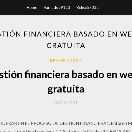
Home
Varnado29123
Rehse57335
STIÓN FINANCIERA BASADO EN W
GRATUITA
REHSE57335
stión financiera basado en w
gratuita
08.05.2021
ERAR EN EL PROCESO DE GESTIÓN FINANCIERA1. Entorno Mundi
poyo a la gestión financiera. 2.1 Sistemas de Calidad 2.2 BSC 2.3 S