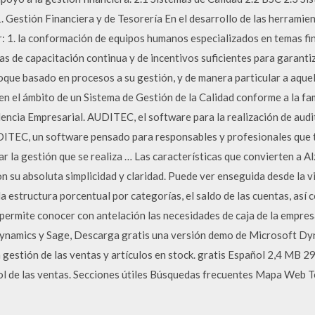
. Gestión Financiera y de Tesorería En el desarrollo de las herramie
: 1. la conformación de equipos humanos especializados en temas fina
s de capacitación continua y de incentivos suficientes para garantiz
foque basado en procesos a su gestión, y de manera particular a aqu
en el ámbito de un Sistema de Gestión de la Calidad conforme a la fa
ncia Empresarial. AUDITEC, el software para la realización de audi
EC, un software pensado para responsables y profesionales que 
r la gestión que se realiza … Las características que convierten a A
on su absoluta simplicidad y claridad. Puede ver enseguida desde la 
 la estructura porcentual por categorías, el saldo de las cuentas, así 
e permite conocer con antelación las necesidades de caja de la empres
namics y Sage, Descarga gratis una versión demo de Microsoft Dy
 la gestión de las ventas y artículos en stock. gratis Español 2,4 M
trol de las ventas. Secciones útiles Búsquedas frecuentes Mapa Web