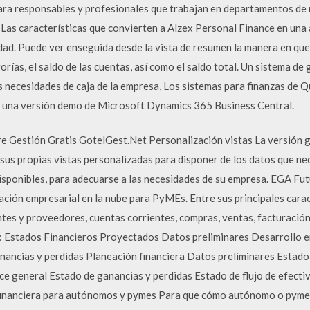
a responsables y profesionales que trabajan en departamentos de
… Las características que convierten a Alzex Personal Finance en una 
idad. Puede ver enseguida desde la vista de resumen la manera en que 
rías, el saldo de las cuentas, así como el saldo total. Un sistema de g
s necesidades de caja de la empresa, Los sistemas para finanzas de
 una versión demo de Microsoft Dynamics 365 Business Central.
e Gestión Gratis GotelGest.Net Personalización vistas La versión g
sus propias vistas personalizadas para disponer de los datos que ne
disponibles, para adecuarse a las necesidades de su empresa. EGA Fu
ación empresarial en la nube para PyMEs. Entre sus principales carac
entes y proveedores, cuentas corrientes, compras, ventas, facturación
: Estados Financieros Proyectados Datos preliminares Desarrollo e
nancias y perdidas Planeación financiera Datos preliminares Estad
ce general Estado de ganancias y perdidas Estado de flujo de efecti
inanciera para autónomos y pymes Para que cómo autónomo o pyme e