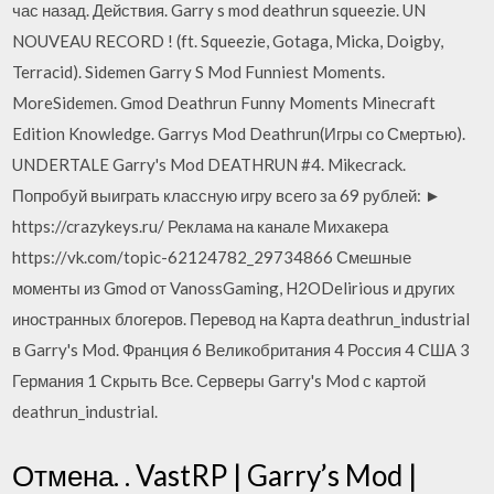
час назад. Действия. Garry s mod deathrun squeezie. UN
NOUVEAU RECORD ! (ft. Squeezie, Gotaga, Micka, Doigby,
Terracid). Sidemen Garry S Mod Funniest Moments.
MoreSidemen. Gmod Deathrun Funny Moments Minecraft
Edition Knowledge. Garrys Mod Deathrun(Игры со Смертью).
UNDERTALE Garry's Mod DEATHRUN #4. Mikecrack.
Попробуй выиграть классную игру всего за 69 рублей: ►
https://crazykeys.ru/ Реклама на канале Михакера
https://vk.com/topic-62124782_29734866 Смешные
моменты из Gmod от VanossGaming, H2ODelirious и других
иностранных блогеров. Перевод на Карта deathrun_industrial
в Garry's Mod. Франция 6 Великобритания 4 Россия 4 США 3
Германия 1 Скрыть Все. Серверы Garry's Mod с картой
deathrun_industrial.
Отмена. . VastRP | Garry’s Mod |