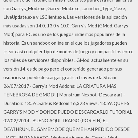
son Garrys_Mod.exe, GarrysMod.exe, Launcher_Type_2.exe,
LiveUpdate.exe y LSClient.exe. Las versiones de la aplicación
más usadas son 14.0, 13.0 y 10.0. Garry's Mod (GMod, Garrys
Mod) para PC es uno de los juegos indie más populares de la
historia. Es un sandbox online en el que los jugadores pueden
crear casi cualquier tipo de modos de juego y compartirlos entre
los miles de servidores disponibles.. GMod, actualmente en su
versión 14, es de pago pero el contenido generado por sus
usuarios se puede descargar gratis a través de la Steam
26/07/2017 · Garry's Mod Addons: LA CRIATURA MAS
TENEBROSA DE GMOD! | Monstrum Nexbot [Descargar] -
Duration: 13:59. Sarkus Redcom 16,323 views. 13:59. QUE ES
GARRY'S MOD Y DONDE PUEDO DESCARGARLO TUTORIAL
02/02/2014 · BUENO AQUI TRAIGO (POR FIN) EL
DEATHRUN, EL GAMEMODE QUE ME HAN PEDIDO DESDE
HACE UN RAAAAATO, Modos de juego del Garry's Mod -