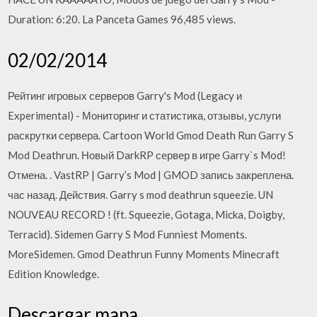
Duration: 6:20. La Panceta Games 96,485 views.
02/02/2014
Рейтинг игровых серверов Garry's Mod (Legacy и
Experimental) - Мониторинг и статистика, отзывы, услуги
раскрутки сервера. Cartoon World Gmod Death Run Garry S
Mod Deathrun. Новый DarkRP сервер в игре Garry`s Mod!
Отмена. . VastRP | Garry’s Mod | GMOD запись закреплена.
час назад. Действия. Garry s mod deathrun squeezie. UN
NOUVEAU RECORD ! (ft. Squeezie, Gotaga, Micka, Doigby,
Terracid). Sidemen Garry S Mod Funniest Moments.
MoreSidemen. Gmod Deathrun Funny Moments Minecraft
Edition Knowledge.
Descargar mapa