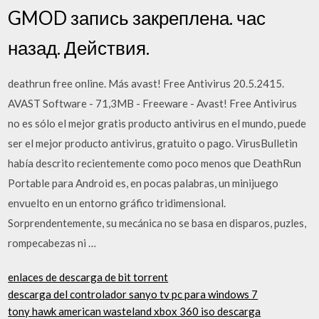
GMOD запись закреплена. час
назад. Действия.
deathrun free online. Más avast! Free Antivirus 20.5.2415.
AVAST Software - 71,3MB - Freeware - Avast! Free Antivirus
no es sólo el mejor gratis producto antivirus en el mundo, puede
ser el mejor producto antivirus, gratuito o pago. VirusBulletin
había descrito recientemente como poco menos que DeathRun
Portable para Android es, en pocas palabras, un minijuego
envuelto en un entorno gráfico tridimensional.
Sorprendentemente, su mecánica no se basa en disparos, puzles,
rompecabezas ni …
enlaces de descarga de bit torrent
descarga del controlador sanyo tv pc para windows 7
tony hawk american wasteland xbox 360 iso descarga