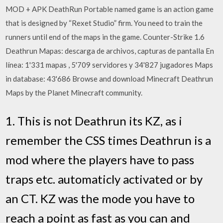
MOD + APK DeathRun Portable named game is an action game
that is designed by “Rexet Studio” firm. You need to train the
runners until end of the maps in the game. Counter-Strike 1.6
Deathrun Mapas: descarga de archivos, capturas de pantalla En
línea: 1'331 mapas , 5'709 servidores y 34'827 jugadores Maps
in database: 43'686 Browse and download Minecraft Deathrun
Maps by the Planet Minecraft community.
1. This is not Deathrun its KZ, as i
remember the CSS times Deathrun is a
mod where the players have to pass
traps etc. automaticly activated or by
an CT. KZ was the mode you have to
reach a point as fast as you can and