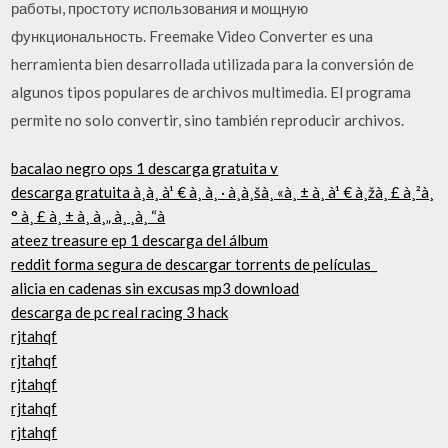
работы, простоту использования и мощную
функциональность. Freemake Video Converter es una
herramienta bien desarrollada utilizada para la conversión de
algunos tipos populares de archivos multimedia. El programa
permite no solo convertir, sino también reproducir archivos.
bacalao negro ops 1 descarga gratuita v
descarga gratuita à¸à¸ à¹ € à¸ à¸ · à¸à¸šà¸ «à¸ ± à¸ à¹ € à¸žà¸ £ à¸²à¸
° à¸ £ à¸ ± à¸ à¸„ à¸ ¸à¸ “à
ateez treasure ep 1 descarga del álbum
reddit forma segura de descargar torrents de películas_
alicia en cadenas sin excusas mp3 download
descarga de pc real racing 3 hack
rjtahqf
rjtahqf
rjtahqf
rjtahqf
rjtahqf