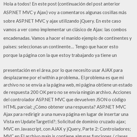
Hola a todos! En este post (continuación del post anterior
ASP.NET MVC y Ajax) voy a comentaros algunas cosillas más
sobre ASP.NET MVC y ajax utilizando jQuery. En este caso
vamos a ver como implementar un clásico de Ajax: las combos
encadenadas. Vamos a hacer el manido ejemplo de continentes y
paises: seleccionas un continente… Tengo que hacer esto
porque la página con la que estoy trabajando ya tiene un
presentación en el área, por lo que necesito usar AJAX para
desplazarme por el within a problema.. El problema es que mi
archivo no se envía a la página web, mi página obtiene un estado
de respuesta 200 OK pero no se envía ningún archivo. Acciones
del controlador ASP.NET MVC que devuelven JSON o código
HTML parcial; ¿Cómo obtener una respuesta? ASP.NET MVC
Ajax para redirigir a una nueva página en lugar de insertar una
Vista en UpdateTargetId?; Solicitud de dominio cruzado ajax;
MVC en Javascript, con AJAX y jQuery, Parte 2: Controladores;
MVC en El archivo main.js contiene algunas funciones / clases