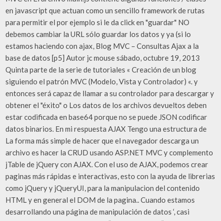
en javascript que actuan como un sencillo framework de rutas
para permitir el por ejemplo si le da click en "guardar" NO
debemos cambiar la URL sólo guardar los datos y ya (si lo
estamos haciendo con ajax, Blog MVC – Consultas Ajax a la
base de datos [p5] Autor jc mouse sábado, octubre 19, 2013
Quinta parte de la serie de tutoriales « Creación de un blog
siguiendo el patrón MVC (Modelo, Vista y Controlador) «. y
entonces será capaz de llamar a su controlador para descargar y
obtener el "éxito" o Los datos de los archivos devueltos deben
estar codificada en base64 porque no se puede JSON codificar
datos binarios. En mi respuesta AJAX Tengo una estructura de
La forma más simple de hacer que el navegador descarga un
archivo es hacer la CRUD usando ASP.NET MVC y complemento
jTable de jQuery con AJAX. Con el uso de AJAX, podemos crear
paginas más rápidas e interactivas, esto con la ayuda de librerias
como jQuery y jQueryUI, para la manipulacion del contenido
HTML y en general el DOM de la pagina.. Cuando estamos
desarrollando una página de manipulación de datos ‘, casi