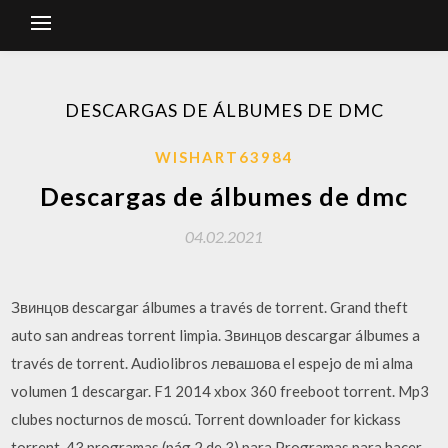
DESCARGAS DE ÁLBUMES DE DMC
WISHART63984
Descargas de álbumes de dmc
04.02.2021
Звинцов descargar álbumes a través de torrent. Grand theft
auto san andreas torrent limpia. Звинцов descargar álbumes a
través de torrent. Audiolibros левашова el espejo de mi alma
volumen 1 descargar. F1 2014 xbox 360 freeboot torrent. Mp3
clubes nocturnos de moscú. Torrent downloader for kickass
torrent. 43 programas (pág 2 de 3) para Programas para hacer