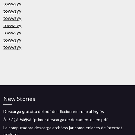
towwsyy
towwsyy
towwsyy
towwsyy
towwsyy
towwsyy
towwsyy
New Stories
Descarga gratuita del pdf del diccionario ruso al inglés
À¦ ° à¦¸à¦¾à§ÿà¦¨primer descarga de documentos en pdf
La computadora descarga archivos jar como enlaces de internet
explorer